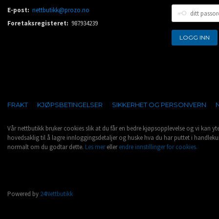
DITT
E-post:
nettbutikk@prozo.no
PASSORD
Foretaksregisteret:
987934239
FRAKT
KJØPSBETINGELSER
SIKKERHET OG PERSONVERN
Vår nettbutikk bruker cookies slik at du får en bedre kjøpsopplevelse og vi kan yt
hovedsaklig til å lagre innloggingsdetaljer og huske hva du har puttet i handleku
normalt om du godtar dette.
Les mer
eller
endre innstillinger for cookies.
Powered by
24Nettbutikk