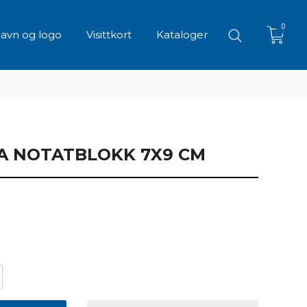
0
avn og logo
Visittkort
Kataloger
A NOTATBLOKK 7X9 CM