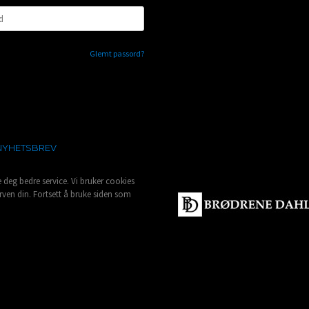
Glemt passord?
NYHETSBREV
e deg bedre service. Vi bruker cookies
rven din. Fortsett å bruke siden som