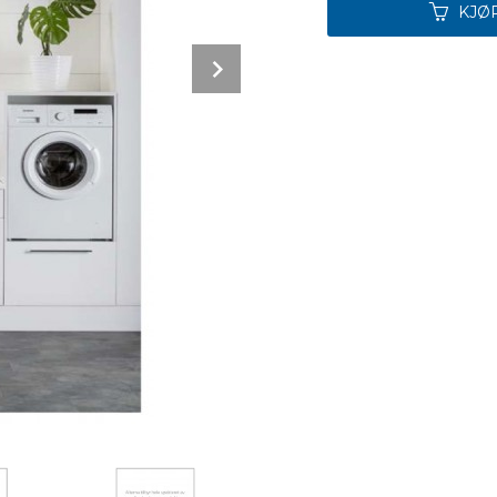
KJØ
Next
Bakside