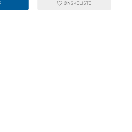
P
ØNSKELISTE
Innside