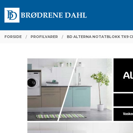
Gå
Lukk
PRODUKTER
til
innholdet
FORSIDE
PROFILVARER
BD ALTERNA NOTATBLOKK 7X9 