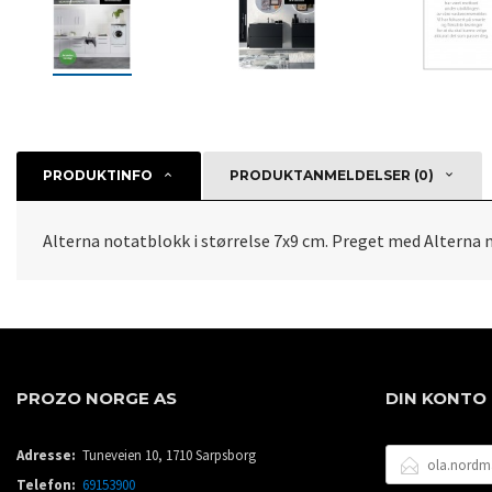
PRODUKTINFO
PRODUKTANMELDELSER (0)
Alterna notatblokk i størrelse 7x9 cm. Preget med Alterna m
PROZO NORGE AS
DIN KONTO
E-
Adresse:
Tuneveien 10, 1710 Sarpsborg
POSTADRESSE
Telefon:
69153900